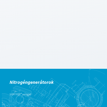
Nitrogéngenerátorok
+
NGP/NGP
sorozat